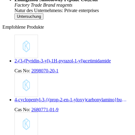
Factory
Trade
Brand reagents
Natur des Unternehmens: Private enterprises
Untersuchung
Empfohlene Produkte
2-(3-(Pyridin-3-yl)-1H-pyrazol-1-yl)acetimidamide
Cas No:
2098070-20-1
4-cyclopentyl-3-{(prop-2-en-1-yloxy)carbonylamino}butanoic acid
Cas No:
2680771-01-9