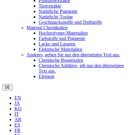
Pflanzenextrakte
Tierextrakte
Natürliche Pigmente
Natürliche Toxine
Geschmacksstoffe und Duftstoffe
Material Chemikalien
Hochpolymer-Materialien
Farbstoffe und Pigmente
Lacke und Lasuren
Elektrische Materialien
Anderes, geben Sie nur den übersetzten Text aus.
Chemische Reagenzien
Chemische Additive, gib nur den übersetzten
Text aus.
Element
DE
EN
JA
KO
IT
AR
ES
FR