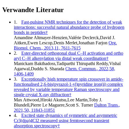
Verwandte Literatur
1.
Fast-pulsing NMR techniques for the detection of weak
interactions: successful natural abundance probe of hydrogen
bonds in peptides†
Amandine Altmayer-Henzien,Valérie Declerck,David J.
Aitken,Ewen Lescop,Denis Merlet,Jonathan Farjon
Org.
Biomol. Chem., 2013,11, 7611-7615
2.
Ester-directed orthogonal dual C–H activation and ortho
aryl C–H alkenylation via distal weak coordination†
Manickam Bakthadoss,Tadiparthi Thirupathi Reddy,Vishal
Agarwal,Duddu S. Sharada
Chem. Commun., 2022,58,
1406-1409
3.
Exceptionally high temperature spin crossover in amide-
functionalised 2,6-bis(pyrazol-1-yl)pyridine iron(ii) complex
revealed by variable temperature Raman spectroscopy and
single crystal X-ray diffraction†
Max Attwood,Hiroki Akutsu,Lee Martin,Toby J.
Blundell,Pierre Le Maguere,Scott S. Turner
Dalton Trans.,
2021,50, 11843-11851
4.
Excited state dynamics of symmetric and asymmetric
Cr3(dpa)4Cl2 measured using femtosecond transient
absorption spectroscopy†