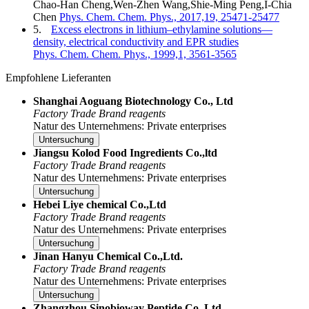
Chao-Han Cheng,Wen-Zhen Wang,Shie-Ming Peng,I-Chia
Chen
Phys. Chem. Chem. Phys., 2017,19, 25471-25477
5.
Excess electrons in lithium–ethylamine solutions—
density, electrical conductivity and EPR studies
Phys. Chem. Chem. Phys., 1999,1, 3561-3565
Empfohlene Lieferanten
Shanghai Aoguang Biotechnology Co., Ltd
Factory
Trade
Brand reagents
Natur des Unternehmens: Private enterprises
Untersuchung
Jiangsu Kolod Food Ingredients Co.,ltd
Factory
Trade
Brand reagents
Natur des Unternehmens: Private enterprises
Untersuchung
Hebei Liye chemical Co.,Ltd
Factory
Trade
Brand reagents
Natur des Unternehmens: Private enterprises
Untersuchung
Jinan Hanyu Chemical Co.,Ltd.
Factory
Trade
Brand reagents
Natur des Unternehmens: Private enterprises
Untersuchung
Zhangzhou Sinobioway Peptide Co.,Ltd.