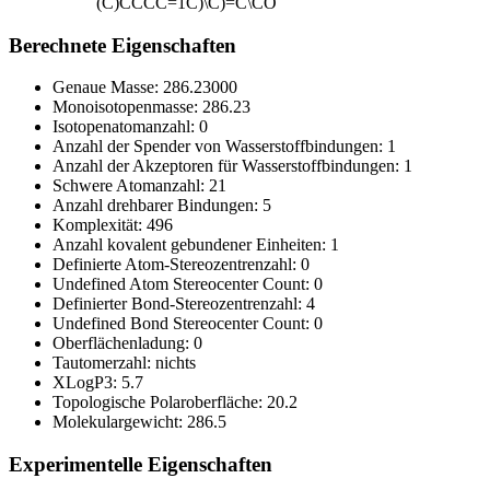
(C)CCCC=1C)\C)=C\CO
Berechnete Eigenschaften
Genaue Masse:
286.23000
Monoisotopenmasse:
286.23
Isotopenatomanzahl:
0
Anzahl der Spender von Wasserstoffbindungen:
1
Anzahl der Akzeptoren für Wasserstoffbindungen:
1
Schwere Atomanzahl:
21
Anzahl drehbarer Bindungen:
5
Komplexität:
496
Anzahl kovalent gebundener Einheiten:
1
Definierte Atom-Stereozentrenzahl:
0
Undefined Atom Stereocenter Count:
0
Definierter Bond-Stereozentrenzahl:
4
Undefined Bond Stereocenter Count:
0
Oberflächenladung:
0
Tautomerzahl:
nichts
XLogP3:
5.7
Topologische Polaroberfläche:
20.2
Molekulargewicht:
286.5
Experimentelle Eigenschaften