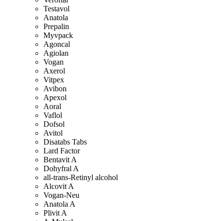
Testavol
Anatola
Prepalin
Myvpack
Agoncal
Agiolan
Vogan
Axerol
Vitpex
Avibon
Apexol
Aoral
Vaflol
Dofsol
Avitol
Disatabs Tabs
Lard Factor
Bentavit A
Dohyfral A
all-trans-Retinyl alcohol
Alcovit A
Vogan-Neu
Anatola A
Plivit A