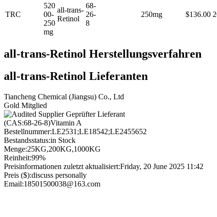
520
68-
all-trans-
TRC
00-
26-
250mg
$136.00
2
Retinol
250
8
mg
all-trans-Retinol Herstellungsverfahren
all-trans-Retinol Lieferanten
Tiancheng Chemical (Jiangsu) Co., Ltd
Gold Mitglied
Geprüfter Lieferant
(CAS:68-26-8)Vitamin A
Bestellnummer:
LE2531;LE18542;LE2455652
Bestandsstatus:
in Stock
Menge:
25KG,200KG,1000KG
Reinheit:
99%
Preisinformationen zuletzt aktualisiert:
Friday, 20 June 2025 11:42
Preis ($):
discuss personally
Email:
18501500038@163.com