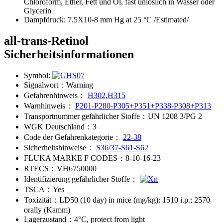
Chloroform, Ether, Fett und Öl, fast unlöslich in Wasser oder
Glycerin
Dampfdruck:
7.5X10-8 mm Hg at 25 °C /Estimated/
all-trans-Retinol
Sicherheitsinformationen
Symbol:
Signalwort：
Warning
Gefahrenhinweis：
H302,H315
Warnhinweis：
P201-P280-P305+P351+P338-P308+P313
Transportnummer gefährlicher Stoffe：
UN 1208 3/PG 2
WGK Deutschland：
3
Code der Gefahrenkategorie：
22-38
Sicherheitshinweise：
S36/37-S61-S62
FLUKA MARKE F CODES：
8-10-16-23
RTECS：
VH6750000
Identifizierung gefährlicher Stoffe：
TSCA：
Yes
Toxizität：
LD50 (10 day) in mice (mg/kg): 1510 i.p.; 2570
orally (Kamm)
Lagerzustand：
4°C, protect from light