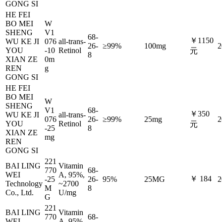
GONG SI
HE FEI
BO MEI
W
SHENG
V1
68-
￥1150
WU KE JI
076
all-trans-
26-
≥99%
100mg
2
YOU
-10
Retinol
元
8
XIAN ZE
0m
REN
g
GONG SI
HE FEI
BO MEI
W
SHENG
V1
68-
￥350
WU KE JI
all-trans-
076
26-
≥99%
25mg
2
YOU
Retinol
元
-25
8
XIAN ZE
mg
REN
GONG SI
221
BAI LING
Vitamin
770
68-
WEI
A, 95%,
￥ 184
-25
26-
95%
25MG
2
Technology
~2700
M
8
Co., Ltd.
U/mg
G
221
BAI LING
Vitamin
770
68-
WEI
A, 95%,