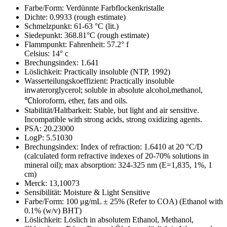
Farbe/Form:
Verdünnte Farbflockenkristalle
Dichte:
0.9933 (rough estimate)
Schmelzpunkt:
61-63 °C (lit.)
Siedepunkt:
368.81°C (rough estimate)
Flammpunkt:
Fahrenheit: 57.2° f
Celsius: 14° c
Brechungsindex:
1.641
Löslichkeit:
Practically insoluble (NTP, 1992)
Wasserteilungskoeffizient:
Practically insoluble
inwaterorglycerol; soluble in absolute alcohol,methanol,
℃hloroform, ether, fats and oils.
Stabilität/Haltbarkeit:
Stable, but light and air sensitive.
Incompatible with strong acids, strong oxidizing agents.
PSA:
20.23000
LogP:
5.51030
Brechungsindex:
Index of refraction: 1.6410 at 20 °C/D
(calculated form refractive indexes of 20-70% solutions in
mineral oil); max absorption: 324-325 nm (E=1,835, 1%, 1
cm)
Merck:
13,10073
Sensibilität:
Moisture & Light Sensitive
Farbe/Form:
100 μg/mL ± 25% (Refer to COA) (Ethanol with
0.1% (w/v) BHT)
Löslichkeit:
Löslich in absolutem Ethanol, Methanol,