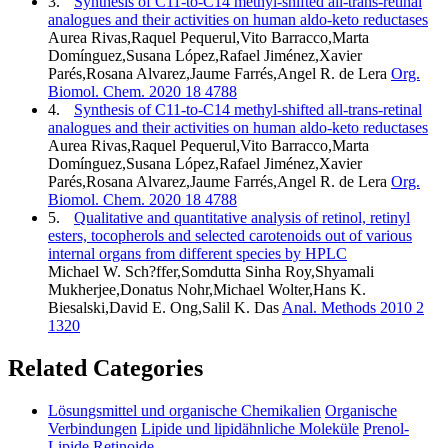
3.
Synthesis of C11-to-C14 methyl-shifted all-trans-retinal
analogues and their activities on human aldo-keto reductases
Aurea Rivas,Raquel Pequerul,Vito Barracco,Marta
Domínguez,Susana López,Rafael Jiménez,Xavier
Parés,Rosana Alvarez,Jaume Farrés,Angel R. de Lera
Org.
Biomol. Chem. 2020 18 4788
4.
Synthesis of C11-to-C14 methyl-shifted all-trans-retinal
analogues and their activities on human aldo-keto reductases
Aurea Rivas,Raquel Pequerul,Vito Barracco,Marta
Domínguez,Susana López,Rafael Jiménez,Xavier
Parés,Rosana Alvarez,Jaume Farrés,Angel R. de Lera
Org.
Biomol. Chem. 2020 18 4788
5.
Qualitative and quantitative analysis of retinol, retinyl
esters, tocopherols and selected carotenoids out of various
internal organs from different species by HPLC
Michael W. Sch?ffer,Somdutta Sinha Roy,Shyamali
Mukherjee,Donatus Nohr,Michael Wolter,Hans K.
Biesalski,David E. Ong,Salil K. Das
Anal. Methods 2010 2
1320
Related Categories
Lösungsmittel und organische Chemikalien
Organische
Verbindungen
Lipide und lipidähnliche Moleküle
Prenol-
Lipide
Retinoide