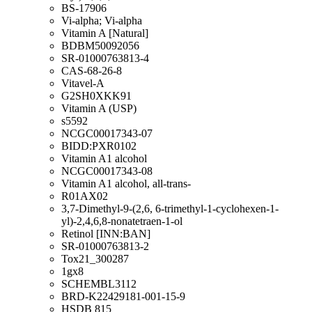
BS-17906
Vi-alpha; Vi-alpha
Vitamin A [Natural]
BDBM50092056
SR-01000763813-4
CAS-68-26-8
Vitavel-A
G2SH0XKK91
Vitamin A (USP)
s5592
NCGC00017343-07
BIDD:PXR0102
Vitamin A1 alcohol
NCGC00017343-08
Vitamin A1 alcohol, all-trans-
R01AX02
3,7-Dimethyl-9-(2,6, 6-trimethyl-1-cyclohexen-1-
yl)-2,4,6,8-nonatetraen-1-ol
Retinol [INN:BAN]
SR-01000763813-2
Tox21_300287
1gx8
SCHEMBL3112
BRD-K22429181-001-15-9
HSDB 815