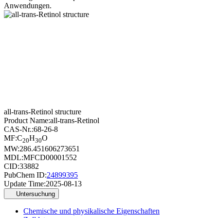
Anwendungen.
all-trans-Retinol structure
Product Name:
all-trans-Retinol
CAS-Nr.:
68-26-8
MF:
C
H
O
20
30
MW:
286.451606273651
MDL:
MFCD00001552
CID:
33882
PubChem ID:
24899395
Update Time:
2025-08-13
Untersuchung
Chemische und physikalische Eigenschaften