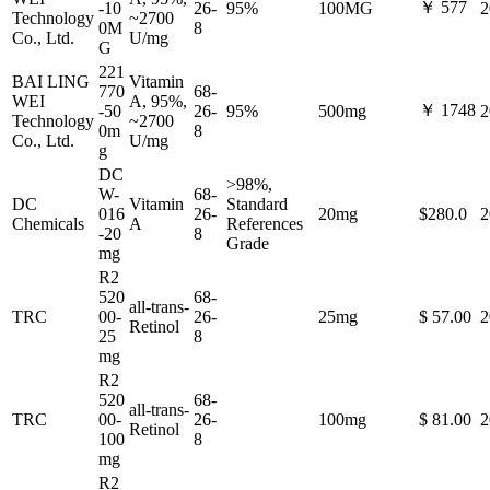
￥ 577
-10
26-
95%
100MG
2
Technology
~2700
0M
8
Co., Ltd.
U/mg
G
221
BAI LING
Vitamin
770
68-
WEI
A, 95%,
￥ 1748
-50
26-
95%
500mg
2
Technology
~2700
0m
8
Co., Ltd.
U/mg
g
DC
>98%,
W-
68-
DC
Vitamin
Standard
016
26-
20mg
$280.0
2
Chemicals
A
References
-20
8
Grade
mg
R2
520
68-
all-trans-
TRC
00-
26-
25mg
$ 57.00
2
Retinol
25
8
mg
R2
520
68-
all-trans-
TRC
00-
26-
100mg
$ 81.00
2
Retinol
100
8
mg
R2