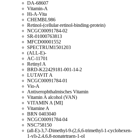
DA-68607
Vitamin-A
Hi-A-Vita
CHEMBL986
Retinol-(cellular-retinol-binding-protein)
NCGC00091784-02
SR-01000763813
MFCD00001552
SPECTRUM1501203
(ALL-E)-
AC-11701
Retinyl A
BRD-K22429181-001-14-2
LUTAVIT A
NCGC00091784-01
Vio-A
Antixerophthalmisches Vitamin
Vitamin A alcohol (VAN)
VITAMIN A [MI]
Vitamine A
BRN 0403040
NCGC00091784-04
NSC758150
(all-E)-3,7-Dimethyl-9-(2,6,6-trimethyl-1-cyclohexen-
1-yl)-2,4,6,8-nonatetraen-1-ol