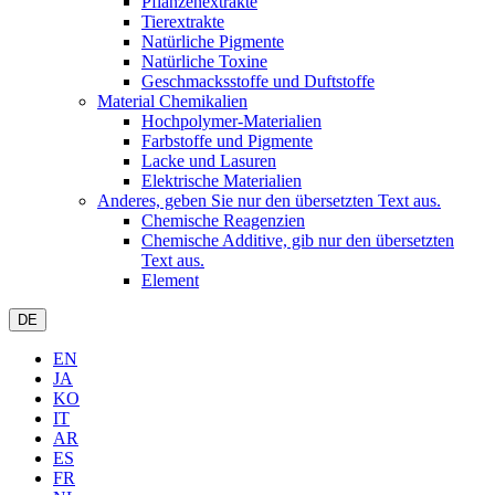
Pflanzenextrakte
Tierextrakte
Natürliche Pigmente
Natürliche Toxine
Geschmacksstoffe und Duftstoffe
Material Chemikalien
Hochpolymer-Materialien
Farbstoffe und Pigmente
Lacke und Lasuren
Elektrische Materialien
Anderes, geben Sie nur den übersetzten Text aus.
Chemische Reagenzien
Chemische Additive, gib nur den übersetzten
Text aus.
Element
DE
EN
JA
KO
IT
AR
ES
FR