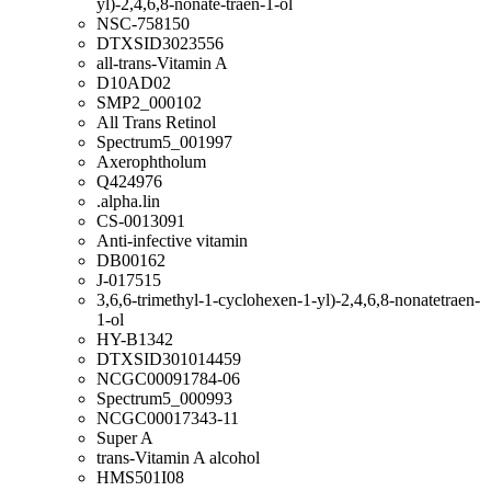
yl)-2,4,6,8-nonate-traen-1-ol
NSC-758150
DTXSID3023556
all-trans-Vitamin A
D10AD02
SMP2_000102
All Trans Retinol
Spectrum5_001997
Axerophtholum
Q424976
.alpha.lin
CS-0013091
Anti-infective vitamin
DB00162
J-017515
3,6,6-trimethyl-1-cyclohexen-1-yl)-2,4,6,8-nonatetraen-
1-ol
HY-B1342
DTXSID301014459
NCGC00091784-06
Spectrum5_000993
NCGC00017343-11
Super A
trans-Vitamin A alcohol
HMS501I08