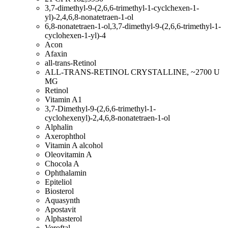
3,7-dimethyl-9-(2,6,6-trimethyl-1-cyclchexen-1-
yl)-2,4,6,8-nonatetraen-1-ol
6,8-nonatetraen-1-ol,3,7-dimethyl-9-(2,6,6-trimethyl-1-
cyclohexen-1-yl)-4
Acon
Afaxin
all-trans-Retinol
ALL-TRANS-RETINOL CRYSTALLINE, ~2700 U
MG
Retinol
Vitamin A1
3,7-Dimethyl-9-(2,6,6-trimethyl-1-
cyclohexenyl)-2,4,6,8-nonatetraen-1-ol
Alphalin
Axerophthol
Vitamin A alcohol
Oleovitamin A
Chocola A
Ophthalamin
Epiteliol
Biosterol
Aquasynth
Apostavit
Alphasterol
Veroftal