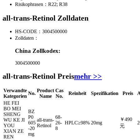
Risikophrasen：
R22; R38
all-trans-Retinol Zolldaten
HS-CODE：
3004500000
Zolldaten：
China Zollkodex:
3004500000
all-trans-Retinol Preis
mehr >>
Verwandte
Product
Cas
No.
Reinheit
Spezifikation
Preis
A
Kategorien
Name
No.
HE FEI
BO MEI
BZ
SHENG
P0
68-
￥490
WU KE JI
all-trans-
605
26-
HPLC≥98%
20mg
2
YOU
Retinol
元
-20
8
XIAN ZE
mg
REN