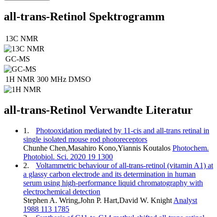
all-trans-Retinol Spektrogramm
13C NMR
GC-MS
1H NMR
300 MHz
DMSO
all-trans-Retinol Verwandte Literatur
1.
Photooxidation mediated by 11-cis and all-trans retinal in
single isolated mouse rod photoreceptors
Chunhe Chen,Masahiro Kono,Yiannis Koutalos
Photochem.
Photobiol. Sci. 2020 19 1300
2.
Voltammetric behaviour of all-trans-retinol (vitamin A1) at
a glassy carbon electrode and its determination in human
serum using high-performance liquid chromatography with
electrochemical detection
Stephen A. Wring,John P. Hart,David W. Knight
Analyst
1988 113 1785