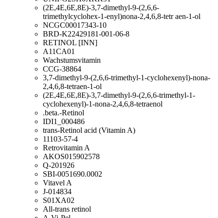
(2E,4E,6E,8E)-3,7-dimethyl-9-(2,6,6-
trimethylcyclohex-1-enyl)nona-2,4,6,8-tetr aen-1-ol
NCGC00017343-10
BRD-K22429181-001-06-8
RETINOL [INN]
A11CA01
Wachstumsvitamin
CCG-38864
3,7-dimethyl-9-(2,6,6-trimethyl-1-cyclohexenyl)-nona-
2,4,6,8-tetraen-1-ol
(2E,4E,6E,8E)-3,7-dimethyl-9-(2,6,6-trimethyl-1-
cyclohexenyl)-1-nona-2,4,6,8-tetraenol
.beta.-Retinol
IDI1_000486
trans-Retinol acid (Vitamin A)
11103-57-4
Retrovitamin A
AKOS015902578
Q-201926
SBI-0051690.0002
Vitavel A
J-014834
S01XA02
All-trans retinol
A-Vi-Pel