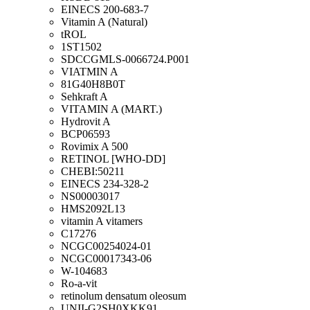
EINECS 200-683-7
Vitamin A (Natural)
tROL
1ST1502
SDCCGMLS-0066724.P001
VIATMIN A
81G40H8B0T
Sehkraft A
VITAMIN A (MART.)
Hydrovit A
BCP06593
Rovimix A 500
RETINOL [WHO-DD]
CHEBI:50211
EINECS 234-328-2
NS00003017
HMS2092L13
vitamin A vitamers
C17276
NCGC00254024-01
NCGC00017343-06
W-104683
Ro-a-vit
retinolum densatum oleosum
UNII-G2SH0XKK91