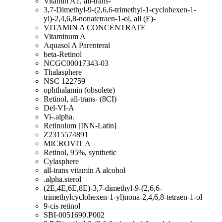
Vitamin A1, all-trans-
3,7-Dimethyl-9-(2,6,6-trimethyl-1-cyclohexen-1-
yl)-2,4,6,8-nonatetraen-1-ol, all (E)-
VITAMIN A CONCENTRATE
Vitaminum A
Aquasol A Parenteral
beta-Retinol
NCGC00017343-03
Thalasphere
NSC 122759
ophthalamin (obsolete)
Retinol, all-trans- (8CI)
Del-VI-A
Vi-.alpha.
Retinolum [INN-Latin]
Z2315574891
MICROVIT A
Retinol, 95%, synthetic
Cylasphere
all-trans vitamin A alcohol
.alpha.sterol
(2E,4E,6E,8E)-3,7-dimethyl-9-(2,6,6-
trimethylcyclohexen-1-yl)nona-2,4,6,8-tetraen-1-ol
9-cis retinol
SBI-0051690.P002