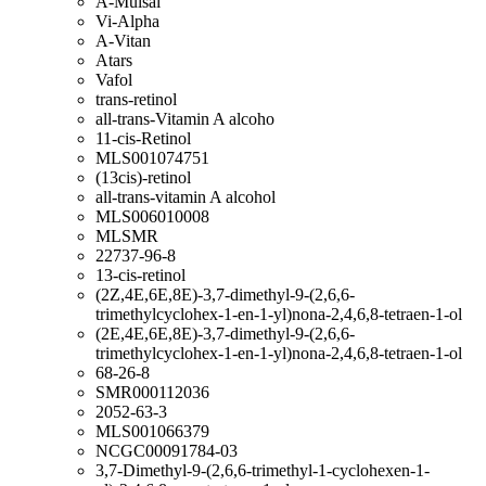
A-Mulsal
Vi-Alpha
A-Vitan
Atars
Vafol
trans-retinol
all-trans-Vitamin A alcoho
11-cis-Retinol
MLS001074751
(13cis)-retinol
all-trans-vitamin A alcohol
MLS006010008
MLSMR
22737-96-8
13-cis-retinol
(2Z,4E,6E,8E)-3,7-dimethyl-9-(2,6,6-
trimethylcyclohex-1-en-1-yl)nona-2,4,6,8-tetraen-1-ol
(2E,4E,6E,8E)-3,7-dimethyl-9-(2,6,6-
trimethylcyclohex-1-en-1-yl)nona-2,4,6,8-tetraen-1-ol
68-26-8
SMR000112036
2052-63-3
MLS001066379
NCGC00091784-03
3,7-Dimethyl-9-(2,6,6-trimethyl-1-cyclohexen-1-