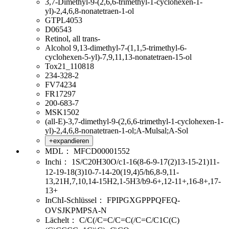
3,7-Dimethyl-9-(2,6,6-trimethyl-1-cyclohexen-1-
yl)-2,4,6,8-nonatetraen-1-ol
GTPL4053
D06543
Retinol, all trans-
Alcohol 9,13-dimethyl-7-(1,1,5-trimethyl-6-
cyclohexen-5-yl)-7,9,11,13-nonatetraen-15-ol
Tox21_110818
234-328-2
FV74234
FR17297
200-683-7
MSK1502
(all-E)-3,7-dimethyl-9-(2,6,6-trimethyl-1-cyclohexen-1-
yl)-2,4,6,8-nonatetraen-1-ol;A-Mulsal;A-Sol
+expandieren
MDL：
MFCD00001552
Inchi：
1S/C20H30O/c1-16(8-6-9-17(2)13-15-21)11-
12-19-18(3)10-7-14-20(19,4)5/h6,8-9,11-
13,21H,7,10,14-15H2,1-5H3/b9-6+,12-11+,16-8+,17-
13+
InChI-Schlüssel：
FPIPGXGPPPQFEQ-
OVSJKPMPSA-N
Lächelt：
C/C(/C=C/C=C(/C=C/C1C(C)