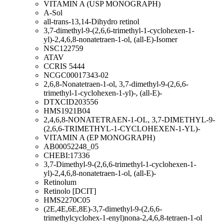
VITAMIN A (USP MONOGRAPH)
A-Sol
all-trans-13,14-Dihydro retinol
3,7-dimethyl-9-(2,6,6-trimethyl-1-cyclohexen-1-
yl)-2,4,6,8-nonatetraen-1-ol, (all-E)-Isomer
NSC122759
ATAV
CCRIS 5444
NCGC00017343-02
2,6,8-Nonatetraen-1-ol, 3,7-dimethyl-9-(2,6,6-
trimethyl-1-cyclohexen-1-yl)-, (all-E)-
DTXCID203556
HMS1921B04
2,4,6,8-NONATETRAEN-1-OL, 3,7-DIMETHYL-9-
(2,6,6-TRIMETHYL-1-CYCLOHEXEN-1-YL)-
VITAMIN A (EP MONOGRAPH)
AB00052248_05
CHEBI:17336
3,7-Dimethyl-9-(2,6,6-trimethyl-1-cyclohexen-1-
yl)-2,4,6,8-nonatetraen-1-ol, (all-E)-
Retinolum
Retinolo [DCIT]
HMS2270C05
(2E,4E,6E,8E)-3,7-dimethyl-9-(2,6,6-
trimethylcyclohex-1-enyl)nona-2,4,6,8-tetraen-1-ol