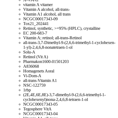
vitamin A vitamer
Vitamin A alcohol, all-trans-
Vitamin A1 alcohol, all trans
NCGC00017343-09
Tox21_202441
Retinol, synthetic, >=95% (HPLC), crystalline
EC 200-683-7
Vitamin A; retinol; all-trans-Retinol
all-trans-3,7-Dimethyl-9-(2,6,6-trimethyl-1-cyclohexen-
1-yl)-2,4,6,8-nonatetraen-1-ol
Solu-A
Retinol (Vit A)
Pharmakon1600-01501203
A836068
Homagenets Aoral
Vi-Dom-A
all-trans-Vitamin A1
NSC-122759
1rbp
(2E,4E,6E,8E)-3,7-dimethyl-9-(2,6,6-trimethyl-1-
cyclohexenyl)nona-2,4,6,8-tetraen-1-ol
NCGC00017343-05
Tegosphere VitA
NCGC00017343-04