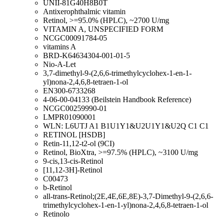
UNII-81G40H8B0T
Antixerophthalmic vitamin
Retinol, >=95.0% (HPLC), ~2700 U/mg
VITAMIN A, UNSPECIFIED FORM
NCGC00091784-05
vitamins A
BRD-K64634304-001-01-5
Nio-A-Let
3,7-dimethyl-9-(2,6,6-trimethylcyclohex-1-en-1-
yl)nona-2,4,6,8-tetraen-1-ol
EN300-6733268
4-06-00-04133 (Beilstein Handbook Reference)
NCGC00259990-01
LMPR01090001
WLN: L6UTJ A1 B1U1Y1&U2U1Y1&U2Q C1 C1
RETINOL [HSDB]
Retin-11,12-t2-ol (9CI)
Retinol, BioXtra, >=97.5% (HPLC), ~3100 U/mg
9-cis,13-cis-Retinol
[11,12-3H]-Retinol
C00473
b-Retinol
all-trans-Retinol;(2E,4E,6E,8E)-3,7-Dimethyl-9-(2,6,6-
trimethylcyclohex-1-en-1-yl)nona-2,4,6,8-tetraen-1-ol
Retinolo