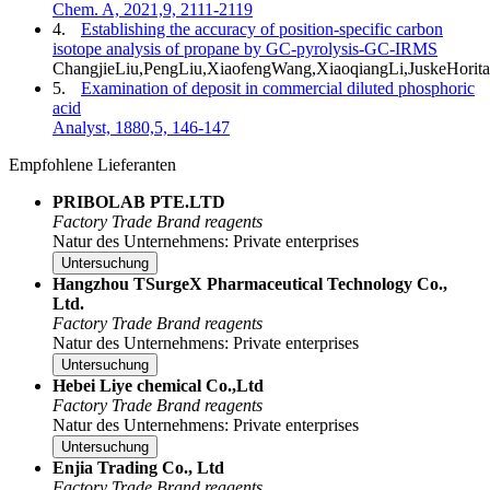
Chem. A, 2021,9, 2111-2119
4.
Establishing the accuracy of position-specific carbon
isotope analysis of propane by GC-pyrolysis-GC-IRMS
ChangjieLiu,PengLiu,XiaofengWang,XiaoqiangLi,JuskeHorita
5.
Examination of deposit in commercial diluted phosphoric
acid
Analyst, 1880,5, 146-147
Empfohlene Lieferanten
PRIBOLAB PTE.LTD
Factory
Trade
Brand reagents
Natur des Unternehmens: Private enterprises
Untersuchung
Hangzhou TSurgeX Pharmaceutical Technology Co.,
Ltd.
Factory
Trade
Brand reagents
Natur des Unternehmens: Private enterprises
Untersuchung
Hebei Liye chemical Co.,Ltd
Factory
Trade
Brand reagents
Natur des Unternehmens: Private enterprises
Untersuchung
Enjia Trading Co., Ltd
Factory
Trade
Brand reagents