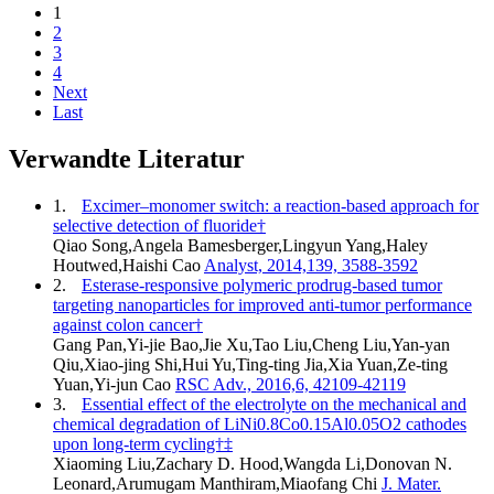
1
2
3
4
Next
Last
Verwandte Literatur
1.
Excimer–monomer switch: a reaction-based approach for
selective detection of fluoride†
Qiao Song,Angela Bamesberger,Lingyun Yang,Haley
Houtwed,Haishi Cao
Analyst, 2014,139, 3588-3592
2.
Esterase-responsive polymeric prodrug-based tumor
targeting nanoparticles for improved anti-tumor performance
against colon cancer†
Gang Pan,Yi-jie Bao,Jie Xu,Tao Liu,Cheng Liu,Yan-yan
Qiu,Xiao-jing Shi,Hui Yu,Ting-ting Jia,Xia Yuan,Ze-ting
Yuan,Yi-jun Cao
RSC Adv., 2016,6, 42109-42119
3.
Essential effect of the electrolyte on the mechanical and
chemical degradation of LiNi0.8Co0.15Al0.05O2 cathodes
upon long-term cycling†‡
Xiaoming Liu,Zachary D. Hood,Wangda Li,Donovan N.
Leonard,Arumugam Manthiram,Miaofang Chi
J. Mater.