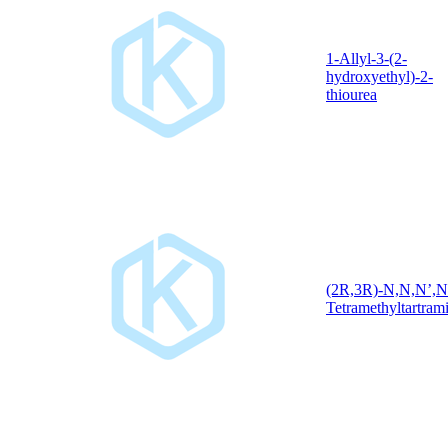
1-Allyl-3-(2-
hydroxyethyl)-2-
thiourea
(2R,3R)-N,N,N’,N
Tetramethyltartram