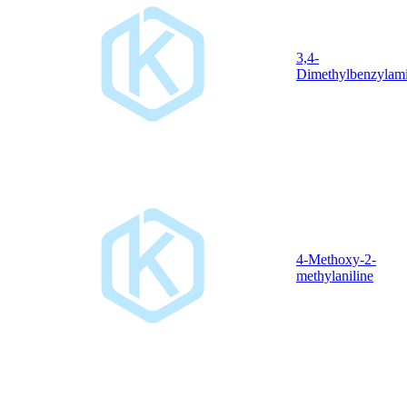
3,4-
Dimethylbenzylam
4-Methoxy-2-
methylaniline