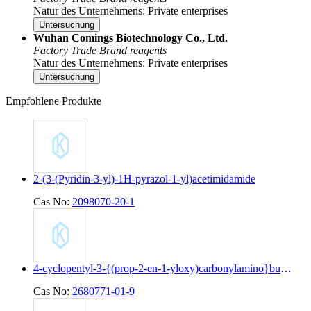
Natur des Unternehmens: Private enterprises
Untersuchung
Wuhan Comings Biotechnology Co., Ltd.
Factory
Trade
Brand reagents
Natur des Unternehmens: Private enterprises
Untersuchung
Empfohlene Produkte
2-(3-(Pyridin-3-yl)-1H-pyrazol-1-yl)acetimidamide
Cas No:
2098070-20-1
4-cyclopentyl-3-{(prop-2-en-1-yloxy)carbonylamino}butanoic acid
Cas No:
2680771-01-9