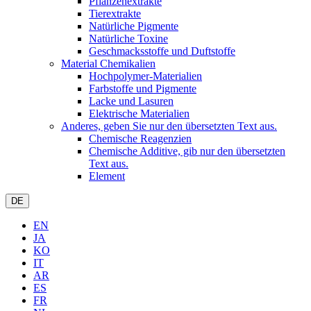
Pflanzenextrakte
Tierextrakte
Natürliche Pigmente
Natürliche Toxine
Geschmacksstoffe und Duftstoffe
Material Chemikalien
Hochpolymer-Materialien
Farbstoffe und Pigmente
Lacke und Lasuren
Elektrische Materialien
Anderes, geben Sie nur den übersetzten Text aus.
Chemische Reagenzien
Chemische Additive, gib nur den übersetzten
Text aus.
Element
DE
EN
JA
KO
IT
AR
ES
FR