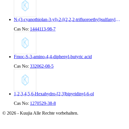
N-(3-cyanothiolan-3-yl)-2-[(2,2,2-trifluoroethyl)sulfanyl]pyridine-4-carboxamide
Cas No:
1444113-98-7
Fmoc-S-3-amino-4,4-diphenyl-butyric acid
Cas No:
332062-08-5
1,2,3,4,5,6-Hexahydro-[2,3]bipyridinyl-6-ol
Cas No:
1270529-38-8
© 2026 - Kuujia Alle Rechte vorbehalten.