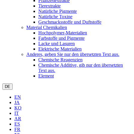
Pflanzenextrakte
Tierextrakte
Natürliche Pigmente
Natürliche Toxine
Geschmacksstoffe und Duftstoffe
Material Chemikalien
Hochpolymer-Materialien
Farbstoffe und Pigmente
Lacke und Lasuren
Elektrische Materialien
Anderes, geben Sie nur den übersetzten Text aus.
Chemische Reagenzien
Chemische Additive, gib nur den übersetzten
Text aus.
Element
DE
EN
JA
KO
IT
AR
ES
FR