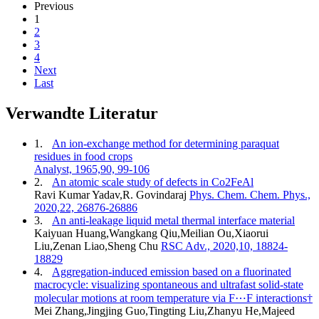
Previous
1
2
3
4
Next
Last
Verwandte Literatur
1.
An ion-exchange method for determining paraquat
residues in food crops
Analyst, 1965,90, 99-106
2.
An atomic scale study of defects in Co2FeAl
Ravi Kumar Yadav,R. Govindaraj
Phys. Chem. Chem. Phys.,
2020,22, 26876-26886
3.
An anti-leakage liquid metal thermal interface material
Kaiyuan Huang,Wangkang Qiu,Meilian Ou,Xiaorui
Liu,Zenan Liao,Sheng Chu
RSC Adv., 2020,10, 18824-
18829
4.
Aggregation-induced emission based on a fluorinated
macrocycle: visualizing spontaneous and ultrafast solid-state
molecular motions at room temperature via F⋯F interactions†
Mei Zhang,Jingjing Guo,Tingting Liu,Zhanyu He,Majeed