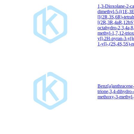
1,3-Dioxolane-2-ca
dimethyl-5-[(1E,3E
[[(2R,3S,6R)-tetra
[(2R,3R,4aR,12bS)-
octahydro-2,3,4a,8
methyl-1,7,12-trio
yl]-2H-pyran-3-yl]o
1-yl]-,(2S,4S,5S)-re
Benz[a]anthracene
trione,3,4-dihydro
methoxy-3-methyl-