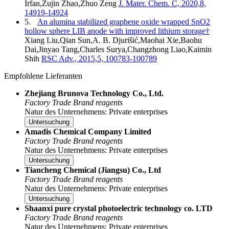
Irfan,Zujin Zhao,Zhuo Zeng
J. Mater. Chem. C, 2020,8,
14919-14924
5.
An alumina stabilized graphene oxide wrapped SnO2
hollow sphere LIB anode with improved lithium storage†
Xiang Liu,Qian Sun,A. B. Djurišić,Maohai Xie,Baohu
Dai,Jinyao Tang,Charles Surya,Changzhong Liao,Kaimin
Shih
RSC Adv., 2015,5, 100783-100789
Empfohlene Lieferanten
Zhejiang Brunova Technology Co., Ltd.
Factory
Trade
Brand reagents
Natur des Unternehmens: Private enterprises
Untersuchung
Amadis Chemical Company Limited
Factory
Trade
Brand reagents
Natur des Unternehmens: Private enterprises
Untersuchung
Tiancheng Chemical (Jiangsu) Co., Ltd
Factory
Trade
Brand reagents
Natur des Unternehmens: Private enterprises
Untersuchung
Shaanxi pure crystal photoelectric technology co. LTD
Factory
Trade
Brand reagents
Natur des Unternehmens: Private enterprises