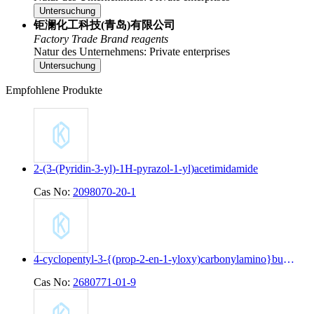
Untersuchung
钜澜化工科技(青岛)有限公司
Factory
Trade
Brand reagents
Natur des Unternehmens: Private enterprises
Untersuchung
Empfohlene Produkte
2-(3-(Pyridin-3-yl)-1H-pyrazol-1-yl)acetimidamide
Cas No:
2098070-20-1
4-cyclopentyl-3-{(prop-2-en-1-yloxy)carbonylamino}butanoic acid
Cas No:
2680771-01-9