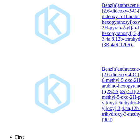
Benz[a]anthracene-
[2,6-dideoxy-3-O-[
dideoxy-b-D-arabi
hexopyranosyl)oxy]
2H-pyran-2-yl]-b-D
hexopyranosyl]-3,4
3,4a,8,12b-tetrahy
(3R,4aR,12bS)-
Benz[a]anthracene-
[2,6-dideoxy-4-O-[
6-methyl-5-oxo-2H
arabino-hexopyrano
[[(2S,5S,6S)-5-[[(
methyl-5-oxo-2H-p
yl]oxy]tetrahydro-
yl]oxy]-3,4,4a,12b
trihydroxy-3-methy
(9CI)
First