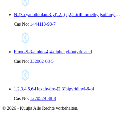
N-(3-cyanothiolan-3-yl)-2-[(2,2,2-trifluoroethyl)sulfanyl]pyridine-4-carboxamide
Cas No:
1444113-98-7
Fmoc-S-3-amino-4,4-diphenyl-butyric acid
Cas No:
332062-08-5
1,2,3,4,5,6-Hexahydro-[2,3]bipyridinyl-6-ol
Cas No:
1270529-38-8
© 2026 - Kuujia Alle Rechte vorbehalten.