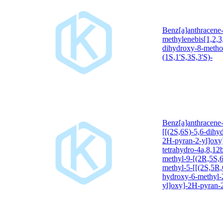
Benz[a]anthracene-
methylenebis[1,2,3
dihydroxy-8-metho
(1S,1'S,3S,3'S)-
Benz[a]anthracene-
[[(2S,6S)-5,6-dihy
2H-pyran-2-yl]oxy]
tetrahydro-4a,8,12
methyl-9-[(2R,5S,6
methyl-5-[[(2S,5R,
hydroxy-6-methyl-
yl]oxy]-2H-pyran-2