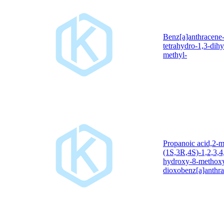
Benz[a]anthracene-
tetrahydro-1,3-dih
methyl-
Propanoic acid,2-m
(1S,3R,4S)-1,2,3,4
hydroxy-8-methoxy
dioxobenz[a]anthra