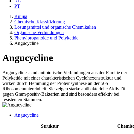
NL
PT
Kuujia
Chemische Klassifizierung
Lösungsmittel und organische Chemikalien
Organische Verbindungen
Phenylpropanoide und Polyketide
Angucycline
Angucycline
Angucyclines sind antibiotische Verbindungen aus der Familie der
Polyketide mit einer charakteristischen Cyclohexenstruktur und
wirken durch Hemmung der Proteinsynthese an der 50S-
Ribosomenuntereinheit. Sie zeigen starke antibakterielle Aktivität
gegen Gram-positiv-Bakterien und sind besonders effektiv bei
resistenten Stämmen.
Angucycline
Struktur
Chemis