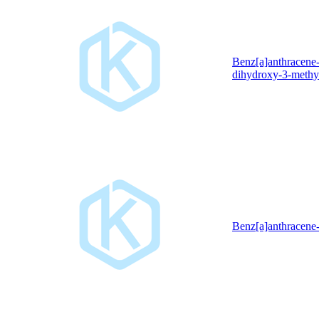
Benz[a]anthracene-
dihydroxy-3-methy
Benz[a]anthracene-