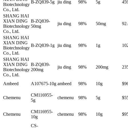
B-ZQ839-5g
jiu ding
98%
5g
45
Biotechnology
Co., Ltd.
SHANG HAI
XIAN DING
B-ZQ839-
jiu ding
98%
50mg
92
Biotechnology
50mg
Co., Ltd.
SHANG HAI
XIAN DING
B-ZQ839-1g
jiu ding
98%
1g
10
Biotechnology
Co., Ltd.
SHANG HAI
XIAN DING
B-ZQ839-
jiu ding
98%
200mg
23
Biotechnology
200mg
Co., Ltd.
Ambeed
A107675-10g
ambeed
98%
10g
$9
CM116955-
Chemenu
chemenu
98%
5g
$5
5g
CM116955-
Chemenu
chemenu
98%
10g
$9
10g
CS-