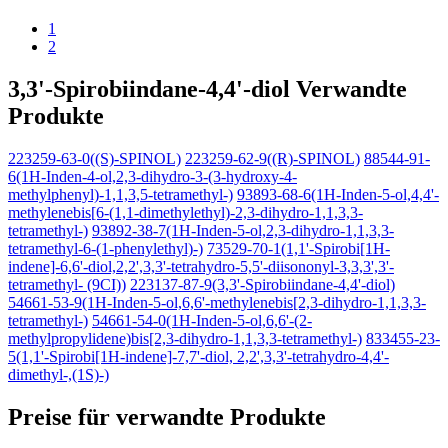
1
2
3,3'-Spirobiindane-4,4'-diol Verwandte
Produkte
223259-63-0((S)-SPINOL)
223259-62-9((R)-SPINOL)
88544-91-
6(1H-Inden-4-ol,2,3-dihydro-3-(3-hydroxy-4-
methylphenyl)-1,1,3,5-tetramethyl-)
93893-68-6(1H-Inden-5-ol,4,4'-
methylenebis[6-(1,1-dimethylethyl)-2,3-dihydro-1,1,3,3-
tetramethyl-)
93892-38-7(1H-Inden-5-ol,2,3-dihydro-1,1,3,3-
tetramethyl-6-(1-phenylethyl)-)
73529-70-1(1,1'-Spirobi[1H-
indene]-6,6'-diol,2,2',3,3'-tetrahydro-5,5'-diisononyl-3,3,3',3'-
tetramethyl- (9CI))
223137-87-9(3,3'-Spirobiindane-4,4'-diol)
54661-53-9(1H-Inden-5-ol,6,6'-methylenebis[2,3-dihydro-1,1,3,3-
tetramethyl-)
54661-54-0(1H-Inden-5-ol,6,6'-(2-
methylpropylidene)bis[2,3-dihydro-1,1,3,3-tetramethyl-)
833455-23-
5(1,1'-Spirobi[1H-indene]-7,7'-diol, 2,2',3,3'-tetrahydro-4,4'-
dimethyl-,(1S)-)
Preise für verwandte Produkte