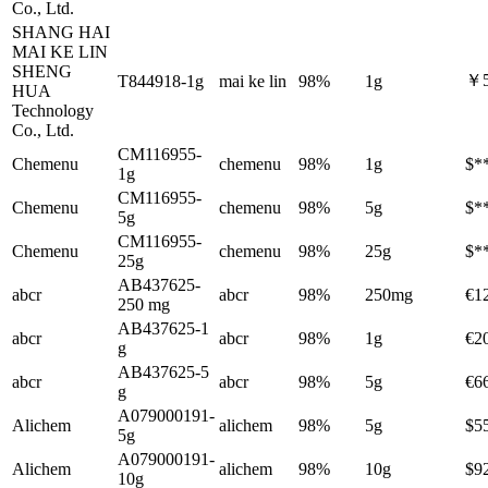
Co., Ltd.
SHANG HAI
MAI KE LIN
SHENG
￥5
T844918-1g
mai ke lin
98%
1g
HUA
Technology
Co., Ltd.
CM116955-
Chemenu
chemenu
98%
1g
$*
1g
CM116955-
Chemenu
chemenu
98%
5g
$*
5g
CM116955-
Chemenu
chemenu
98%
25g
$*
25g
AB437625-
abcr
abcr
98%
250mg
€1
250 mg
AB437625-1
abcr
abcr
98%
1g
€2
g
AB437625-5
abcr
abcr
98%
5g
€6
g
A079000191-
Alichem
alichem
98%
5g
$5
5g
A079000191-
Alichem
alichem
98%
10g
$9
10g