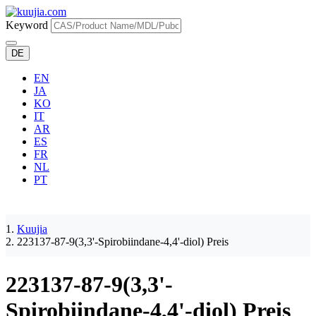
Keyword
DE
EN
JA
KO
IT
AR
ES
FR
NL
PT
Kuujia
223137-87-9(3,3'-Spirobiindane-4,4'-diol) Preis
223137-87-9(3,3'-
Spirobiindane-4,4'-diol) Preis