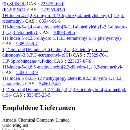
(S)-SPINOL
CAS：
223259-63-0
(R)-SPINOL
CAS：
223259-62-9
1H-Inden-4-ol,2,3-dihydro-3-(3-hydroxy-4-methylphenyl)-1,1,3,5-
tetramethyl-
CAS：
88544-91-6
1H-Inden-5-ol,4,4'-methylenebis[6-(1,1-dimethylethyl)-2,3-dihydro-
1,1,3,3-tetramethyl-
CAS：
93893-68-6
1H-Inden-5-ol,2,3-dihydro-1,1,3,3-tetramethyl-6-(1-phenylethyl)-
CAS：
93892-38-7
1,1'-Spirobi[1H-indene]-6,6'-diol,2,2',3,3'-tetrahydro-5,5'-
diisononyl-3,3,3',3'-tetramethyl- (9CI)
CAS：
73529-70-1
3,3'-Spirobiindane-4,4'-diol
CAS：
223137-87-9
1H-Inden-5-ol,6,6'-methylenebis[2,3-dihydro-1,1,3,3-tetramethyl-
CAS：
54661-53-9
1H-Inden-5-ol,6,6'-(2-methylpropylidene)bis[2,3-dihydro-1,1,3,3-
tetramethyl-
CAS：
54661-54-0
1,1'-Spirobi[1H-indene]-7,7'-diol, 2,2',3,3'-tetrahydro-4,4'-dimethyl-,
(1S)-
CAS：
833455-23-5
Empfohlene Lieferanten
Amadis Chemical Company Limited
Gold Mitglied