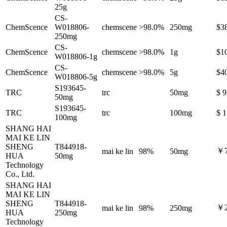
25g
CS-
ChemScence
W018806-
chemscene
>98.0%
250mg
$3
250mg
CS-
ChemScence
chemscene
>98.0%
1g
$1
W018806-1g
CS-
ChemScence
chemscene
>98.0%
5g
$4
W018806-5g
S193645-
TRC
trc
50mg
$ 9
50mg
S193645-
TRC
trc
100mg
$ 1
100mg
SHANG HAI
MAI KE LIN
SHENG
T844918-
￥7
mai ke lin
98%
50mg
HUA
50mg
Technology
Co., Ltd.
SHANG HAI
MAI KE LIN
SHENG
T844918-
￥2
mai ke lin
98%
250mg
HUA
250mg
Technology