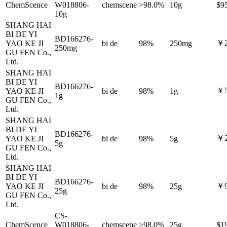
ChemScence
W018806-
chemscene
>98.0%
10g
$9
10g
SHANG HAI
BI DE YI
BD166276-
￥2
YAO KE JI
bi de
98%
250mg
250mg
GU FEN Co.,
Ltd.
SHANG HAI
BI DE YI
BD166276-
￥5
YAO KE JI
bi de
98%
1g
1g
GU FEN Co.,
Ltd.
SHANG HAI
BI DE YI
BD166276-
￥2
YAO KE JI
bi de
98%
5g
5g
GU FEN Co.,
Ltd.
SHANG HAI
BI DE YI
BD166276-
￥9
YAO KE JI
bi de
98%
25g
25g
GU FEN Co.,
Ltd.
CS-
ChemScence
W018806-
chemscene
>98.0%
25g
$1