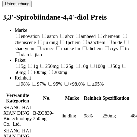
Untersuchung
3,3'-Spirobiindane-4,4'-diol Preis
Marke
enovation
aaron
abcr
ambeed
chemenu
chemscene
jiu ding
1pchem
a2bchem
bi de
shao yuan
acmec
mai ke lin
alichem
crys
trc
xiao la jiao
Paket
5g
1g
250mg
25g
10g
100g
50g
50mg
100mg
200mg
Reinheit
98%
97%
95%
>98.0%
≥95%
Verwandte
No.
Marke
Reinheit
Spezifikation
Kategorien
SHANG HAI
XIAN DING
B-ZQ839-
jiu ding
98%
250mg
48
Biotechnology
250mg
Co., Ltd.
SHANG HAI
XIAN DING