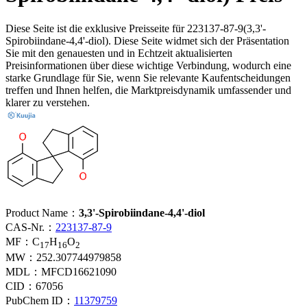
Diese Seite ist die exklusive Preisseite für 223137-87-9(3,3'-
Spirobiindane-4,4'-diol). Diese Seite widmet sich der Präsentation
Sie mit den genauesten und in Echtzeit aktualisierten
Preisinformationen über diese wichtige Verbindung, wodurch eine
starke Grundlage für Sie, wenn Sie relevante Kaufentscheidungen
treffen und Ihnen helfen, die Marktpreisdynamik umfassender und
klarer zu verstehen.
Product Name：
3,3'-Spirobiindane-4,4'-diol
CAS-Nr.：
223137-87-9
MF：
C
H
O
17
16
2
MW：
252.307744979858
MDL：
MFCD16621090
CID：
67056
PubChem ID：
11379759