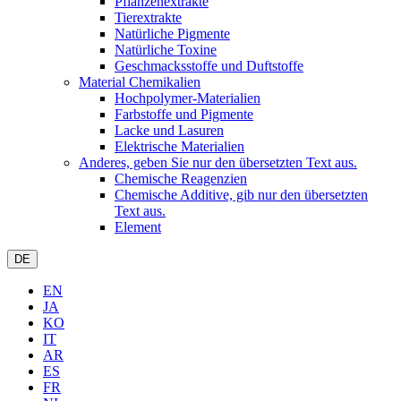
Pflanzenextrakte
Tierextrakte
Natürliche Pigmente
Natürliche Toxine
Geschmacksstoffe und Duftstoffe
Material Chemikalien
Hochpolymer-Materialien
Farbstoffe und Pigmente
Lacke und Lasuren
Elektrische Materialien
Anderes, geben Sie nur den übersetzten Text aus.
Chemische Reagenzien
Chemische Additive, gib nur den übersetzten
Text aus.
Element
DE
EN
JA
KO
IT
AR
ES
FR