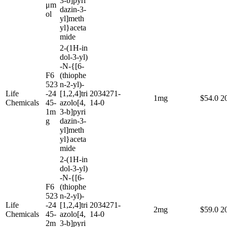
3-b]pyri
μm
dazin-3-
ol
yl]meth
yl}aceta
mide
2-(1H-in
dol-3-yl)
-N-{[6-
F6
(thiophe
523
n-2-yl)-
Life
-24
[1,2,4]tri
2034271-
1mg
$54.0
2
Chemicals
45-
azolo[4,
14-0
1m
3-b]pyri
g
dazin-3-
yl]meth
yl}aceta
mide
2-(1H-in
dol-3-yl)
-N-{[6-
F6
(thiophe
523
n-2-yl)-
Life
-24
[1,2,4]tri
2034271-
2mg
$59.0
2
Chemicals
45-
azolo[4,
14-0
2m
3-b]pyri