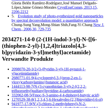
Gloria Belén Ramírez-Rodríguez,José Manuel Delgado-
López,Jaime Gómez-Morales
CrystEngComm, 2013,15,
2206-2212
5.
Evolution study of photo-synthesized gold nanoparticles
by spectral deconvolution model: a quantitative approach
Chung-Sung Yang,Mong-Shian Shih,Fang-Yi Chang
New J.
Chem., 2006,30, 729-735
2034271-14-0 (2-(1H-indol-3-yl)-N-{[6-
(thiophen-2-yl)-[1,2,4]triazolo[4,3-
b]pyridazin-3-yl]methyl}acetamide)
Verwandte Produkte
2098070-20-1(2-(3-(Pyridin-3-yl)-1H-pyrazol-1-
yl)acetimidamide)
2680771-01-9(4-cyclopentyl-3-{(prop-2-en-1-
yloxy)carbonylamino}butanoic acid)
1444113-98-7(N-(3-cyanothiolan-3-yl)-2-[(2,2,2-
trifluoroethyl)sulfanyl]pyridine-4-carboxamide)
332062-08-5(Fmoc-S-3-amino-4,4-diphenyl-butyric acid)
1270529-38-8(1,2,3,4,5,6-Hexahydro-[2,3]bipyridinyl-6-ol)
941977-17-9(N'-(3-chloro-2-methylphenyl)-N-2-