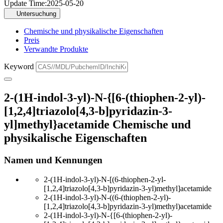
Update Time:
2025-05-20
Untersuchung
Chemische und physikalische Eigenschaften
Preis
Verwandte Produkte
Keyword
2-(1H-indol-3-yl)-N-{[6-(thiophen-2-yl)-
[1,2,4]triazolo[4,3-b]pyridazin-3-
yl]methyl}acetamide Chemische und
physikalische Eigenschaften
Namen und Kennungen
2-(1H-indol-3-yl)-N-[(6-thiophen-2-yl-
[1,2,4]triazolo[4,3-b]pyridazin-3-yl)methyl]acetamide
2-(1H-indol-3-yl)-N-((6-(thiophen-2-yl)-
[1,2,4]triazolo[4,3-b]pyridazin-3-yl)methyl)acetamide
2-(1H-indol-3-yl)-N-{[6-(thiophen-2-yl)-