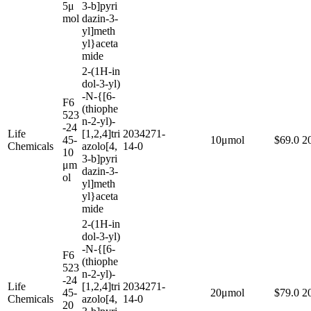
5μ
3-b]pyri
mol
dazin-3-
yl]meth
yl}aceta
mide
2-(1H-in
dol-3-yl)
-N-{[6-
F6
(thiophe
523
n-2-yl)-
-24
Life
[1,2,4]tri
2034271-
45-
10μmol
$69.0
2
Chemicals
azolo[4,
14-0
10
3-b]pyri
μm
dazin-3-
ol
yl]meth
yl}aceta
mide
2-(1H-in
dol-3-yl)
-N-{[6-
F6
(thiophe
523
n-2-yl)-
-24
Life
[1,2,4]tri
2034271-
45-
20μmol
$79.0
2
Chemicals
azolo[4,
14-0
20