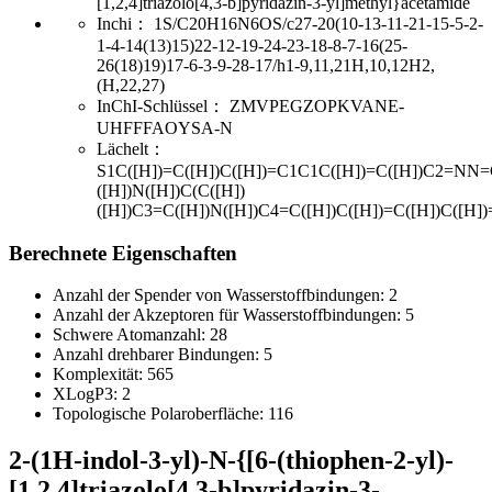
[1,2,4]triazolo[4,3-b]pyridazin-3-yl]methyl}acetamide
Inchi：
1S/C20H16N6OS/c27-20(10-13-11-21-15-5-2-
1-4-14(13)15)22-12-19-24-23-18-8-7-16(25-
26(18)19)17-6-3-9-28-17/h1-9,11,21H,10,12H2,
(H,22,27)
InChI-Schlüssel：
ZMVPEGZOPKVANE-
UHFFFAOYSA-N
Lächelt：
S1C([H])=C([H])C([H])=C1C1C([H])=C([H])C2=NN=
([H])N([H])C(C([H])
([H])C3=C([H])N([H])C4=C([H])C([H])=C([H])C([H
Berechnete Eigenschaften
Anzahl der Spender von Wasserstoffbindungen:
2
Anzahl der Akzeptoren für Wasserstoffbindungen:
5
Schwere Atomanzahl:
28
Anzahl drehbarer Bindungen:
5
Komplexität:
565
XLogP3:
2
Topologische Polaroberfläche:
116
2-(1H-indol-3-yl)-N-{[6-(thiophen-2-yl)-
[1,2,4]triazolo[4,3-b]pyridazin-3-