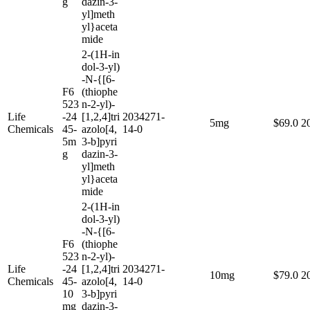
g
dazin-3-
yl]meth
yl}aceta
mide
2-(1H-in
dol-3-yl)
-N-{[6-
F6
(thiophe
523
n-2-yl)-
Life
-24
[1,2,4]tri
2034271-
5mg
$69.0
2
Chemicals
45-
azolo[4,
14-0
5m
3-b]pyri
g
dazin-3-
yl]meth
yl}aceta
mide
2-(1H-in
dol-3-yl)
-N-{[6-
F6
(thiophe
523
n-2-yl)-
Life
-24
[1,2,4]tri
2034271-
10mg
$79.0
2
Chemicals
45-
azolo[4,
14-0
10
3-b]pyri
mg
dazin-3-