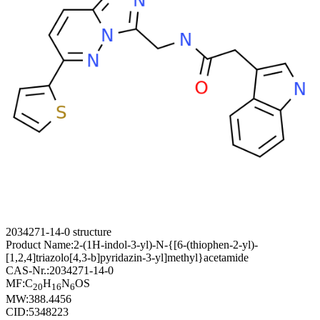
2034271-14-0 structure
Product Name:
2-(1H-indol-3-yl)-N-{[6-(thiophen-2-yl)-
[1,2,4]triazolo[4,3-b]pyridazin-3-yl]methyl}acetamide
CAS-Nr.:
2034271-14-0
MF:
C
H
N
OS
20
16
6
MW:
388.4456
CID:
5348223