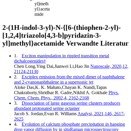
yl]meth
yl}aceta
mide
2-(1H-indol-3-yl)-N-{[6-(thiophen-2-yl)-
[1,2,4]triazolo[4,3-b]pyridazin-3-
yl]methyl}acetamide Verwandte Literatur
1.
Exciton manipulation in rippled transition metal
dichalcogenides†
Chen Long,Ying Dai,Jianwei Li,Hao Jin
Nanoscale, 2020,12,
21124-21130
2.
Exciplex emission from the mixed dimer of naphthalene
and 2-cyanonaphthalene in a supersonic jet
Aloke Das,K. K. Mahato,Chayan K. Nandi,Tapas
Chakraborty,Shridhar R. Gadre,Nikhil A. Gokhale
Phys.
Chem. Chem. Phys., 2002,4, 2162-2168
3.
Dissociation of large gaseous serine clusters produces
abundant protonated serine octamer
Jacob S. Jordan,Evan R. Williams
Analyst, 2021,146, 2617-
2625
4.
Evolution of calcium phosphate precipitation in hanging
drop vapor diffusion by in situRaman microspectroscopy