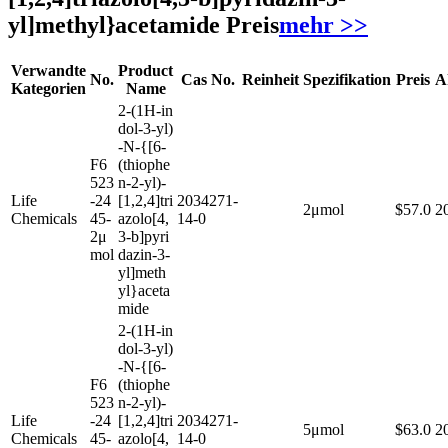
yl]methyl}acetamide Preis
mehr >>
Verwandte
Product
No.
Cas No.
Reinheit
Spezifikation
Preis
A
Kategorien
Name
2-(1H-in
dol-3-yl)
-N-{[6-
F6
(thiophe
523
n-2-yl)-
Life
-24
[1,2,4]tri
2034271-
2μmol
$57.0
2
Chemicals
45-
azolo[4,
14-0
2μ
3-b]pyri
mol
dazin-3-
yl]meth
yl}aceta
mide
2-(1H-in
dol-3-yl)
-N-{[6-
F6
(thiophe
523
n-2-yl)-
Life
-24
[1,2,4]tri
2034271-
5μmol
$63.0
2
Chemicals
45-
azolo[4,
14-0