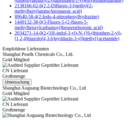
(dimethylamino)-2-(naphthalen-1-yl)ethylethanediamide)
2138166-62-6(2,2-Difluoro-3-[methyl(2-
methylbutyl)amino]propanoic acid)
89640-58-4(2-Iodo-4-nitrophenylhydrazine)
1449132-38-0(3-Fluoro-5-(2-fluoro-5-
methylbenzylcarbamoyl)benzeneboronic acid)
2034271-14-0(2-(1H-indol-3-yl)-N-{[6-(thiophen-2-yl)-
[1,2,4]triazolo[4,3-b]pyridazin-3-yl]methyl}acetamide)
Empfohlene Lieferanten
Shanghai Pearlk Chemicals Co., Ltd.
Gold Mitglied
Geprüfter Lieferant
CN Lieferant
Großmenge
Untersuchung
Shanghai Aoguang Biotechnology Co., Ltd
Gold Mitglied
Geprüfter Lieferant
CN Lieferant
Großmenge