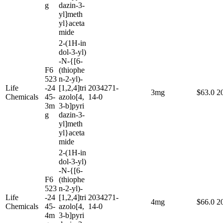
g
dazin-3-
yl]meth
yl}aceta
mide
2-(1H-in
dol-3-yl)
-N-{[6-
F6
(thiophe
523
n-2-yl)-
Life
-24
[1,2,4]tri
2034271-
3mg
$63.0
2
Chemicals
45-
azolo[4,
14-0
3m
3-b]pyri
g
dazin-3-
yl]meth
yl}aceta
mide
2-(1H-in
dol-3-yl)
-N-{[6-
F6
(thiophe
523
n-2-yl)-
Life
-24
[1,2,4]tri
2034271-
4mg
$66.0
2
Chemicals
45-
azolo[4,
14-0
4m
3-b]pyri